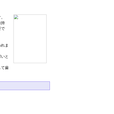
す。
維持
要で
われま
深いと
して歯