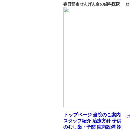
春日部市せんげん台の歯科医院 せ
トップページ
当院のご案内
スタッフ紹介
治療方針
子供
のむし歯・予防
院内設備
診