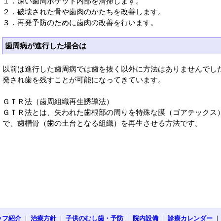
１．深い歯周ポケット内部を清掃します。
２．破壊された骨や歯肉のかたちを改善します。
３．再発予防のために歯肉の改善を行います。
歯周病が進行した場合は
以前は進行した歯周病では歯を抜く以外に方法はありませんでし
発され歯を残すことが可能になってきています。
ＧＴＲ法（歯周組織再生誘導法）
ＧＴＲ法とは、失われた歯根部の周りを特殊な膜（ゴアテックス
で、歯槽骨（歯の土台となる組織）を再生させる方法です。
ッフ紹介
｜
治療方針
｜
子供のむし歯・予防
｜
院内設備
｜
診療カレンダー