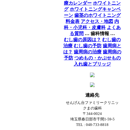
療カレンダー
ホワイトニン
グ
ホワイトニングキャンペ
ーン
歯茎のホワイトニング
料金表
アクセス・地図
内
科・小児科・皮膚科
よくあ
る質問
… 歯科情報 …
むし歯の原因は？
むし歯の
治療
むし歯の予防
歯周病と
は？
歯周病の治療
歯周病の
予防
つめもの・かぶせもの
入れ歯とブリッジ
連絡先
せんげん台ファミリークリニッ
クまの歯科
〒344-0024
埼玉県春日部市千間1-59-5
TEL : 048-733-8818